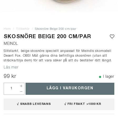
Hem
Tillbehör
Skosnöre Beige 200 cm/par
SKOSNÖRE BEIGE 200 CM/PAR
MEINDL
Slitstarkt, beige skosnöre speciellt anpassat för Meindls skomodell
Desert Fox. OBS! Mät gärna dina befintliga skosnören (utan att
sträcka/töja dem) för att vara säker på att du beställer rätt längd.
Läs mer
99 kr
I lager
LÄGG I VARUKORGEN
√ SNABB LEVERANS
√ FRI FRAKT >1000 KR