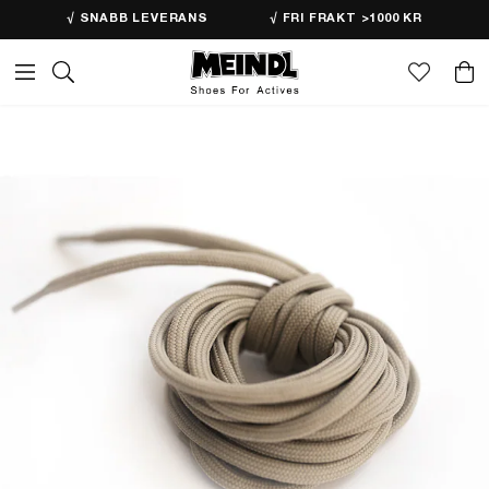
√ SNABB LEVERANS
√ FRI FRAKT >1000 KR