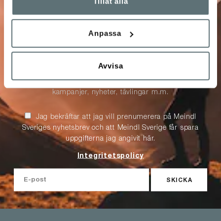
10% på ditt nästa
Tillåt alla
köp
Anpassa
Anmäl dig till vårt nyhetsbrev!
Avvisa
Få unika förmåner och specialerbjudanden, info om
kampanjer, nyheter, tävlingar m.m.
Jag bekräftar att jag vill prenumerera på Meindl
Sveriges nyhetsbrev och att Meindl Sverige får spara
uppgifterna jag angivit här.
Integritetspolicy
SKICKA