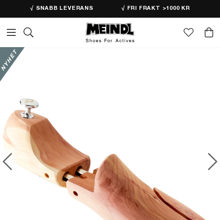
√ SNABB LEVERANS
√ FRI FRAKT >1000 KR