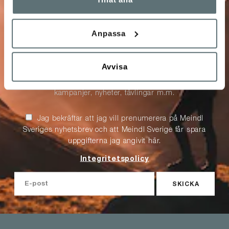
köp
Anpassa
Anmäl dig till vårt nyhetsbrev!
Avvisa
Få unika förmåner och specialerbjudanden, info om
kampanjer, nyheter, tävlingar m.m.
Jag bekräftar att jag vill prenumerera på Meindl
Sveriges nyhetsbrev och att Meindl Sverige får spara
uppgifterna jag angivit här.
Integritetspolicy
SKICKA