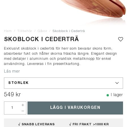
Hem
Tillbehör
Gåvor
Skoblock i Cederträ
SKOBLOCK I CEDERTRÄ
Exklusivt skoblock i cederträ för herr som bevarar skons form,
absorberar fukt och håller skorna fräscha längre. Elegant design
med detaljer i aluminium och praktisk metallknopp för enkel
användning. Levereras i fin presentkartong.
Läs mer
STORLEK
549 kr
I lager
LÄGG I VARUKORGEN
√ SNABB LEVERANS
√ FRI FRAKT >1000 KR