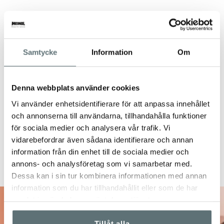
Samtycke
Information
Om
Denna webbplats använder cookies
Vi använder enhetsidentifierare för att anpassa innehållet
och annonserna till användarna, tillhandahålla funktioner
för sociala medier och analysera vår trafik. Vi
vidarebefordrar även sådana identifierare och annan
information från din enhet till de sociala medier och
annons- och analysföretag som vi samarbetar med.
Dessa kan i sin tur kombinera informationen med annan
information som du har tillhandahållit eller som de har
samlat in när du har använt deras tjänster.
10% på ditt nästa
Tillåt alla