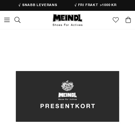
√ SNABB LEVERANS
√ FRI FRAKT >1000 KR