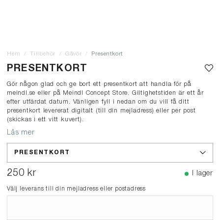
Hem
Tillbehör
Gåvor
Presentkort
PRESENTKORT
Gör någon glad och ge bort ett presentkort att handla för på
meindl.se eller på Meindl Concept Store. Giltighetstiden är ett år
efter utfärdat datum.
Vänligen fyll i nedan
om du vill få ditt
presentkort levererat digitalt (till din mejladress) eller per post
(skickas i ett vitt kuvert).
Läs mer
PRESENTKORT
250 kr
I lager
Välj leverans till din mejladress eller postadress