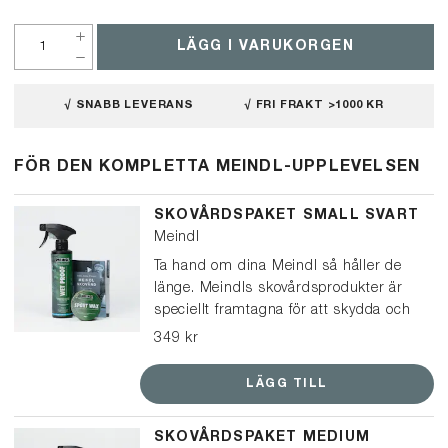
LÄGG I VARUKORGEN
√ SNABB LEVERANS
√ FRI FRAKT >1000 KR
FÖR DEN KOMPLETTA MEINDL-UPPLEVELSEN
SKOVÅRDSPAKET SMALL SVART
Meindl
Ta hand om dina Meindl så håller de
länge. Meindls skovårdsprodukter är
speciellt framtagna för att skydda och
vårda Meindl-kängor och skor. Det här
349 kr
paketet passar för kängor och lågskor
i svart läder, och kan också användas
LÄGG TILL
på ljusare läder för att få en mörkare
look.
SKOVÅRDSPAKET MEDIUM