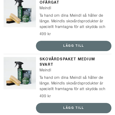
OFÄRGAT
Meindl
Ta hand om dina Meindl så håller de
länge. Meindls skovårdsprodukter är
speciellt framtagna för att skydda och
vårda Meindl-kängor och skor. Det här
499 kr
paketet passar för kängor och lågskor
i läder.
LÄGG TILL
SKOVÅRDSPAKET MEDIUM
SVART
Meindl
Ta hand om dina Meindl så håller de
länge. Meindls skovårdsprodukter är
speciellt framtagna för att skydda och
vårda Meindl-kängor och skor. Det här
499 kr
paketet passar för kängor och lågskor
i svart läder, och kan också användas
LÄGG TILL
på ljusare läder för att få en mörkare