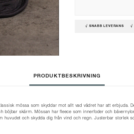
√ SNABB LEVERANS
√
PRODUKTBESKRIVNING
assisk mössa som skyddar mot allt vad vädret har att erbjuda. De
h böjbar skärm. Mössan har fleece som innerfoder och bävernylon
 om huvudet och skydda dig från vind och regn. Justerbar storlek 