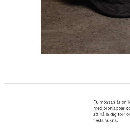
Fulmössan är en kl
med öronlappar oc
att hålla dig torr
flesta vuxna.