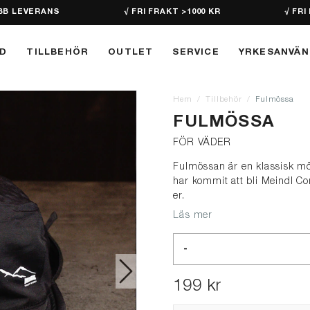
BB LEVERANS
√ FRI FRAKT >1000 KR
√ FRI
D
TILLBEHÖR
OUTLET
SERVICE
YRKESANVÄ
Hem
Tillbehör
Fulmössa
FULMÖSSA
FÖR VÄDER
Fulmössan är en klassisk mö
har kommit att bli Meindl Con
er.
Läs mer
-
199 kr