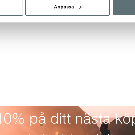
Anpassa
10% på ditt nästa kö