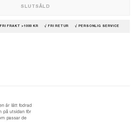
SLUTSÅLD
 FRI FRAKT >1000 KR
√ FRI RETUR
√ PERSONLIG SERVICE
n är lätt fodrad
 på utsidan för
som passar de