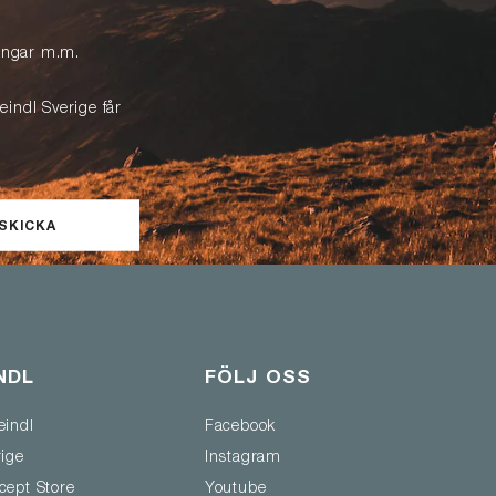
lingar m.m.
eindl Sverige får
SKICKA
NDL
FÖLJ OSS
eindl
Facebook
rige
Instagram
cept Store
Youtube