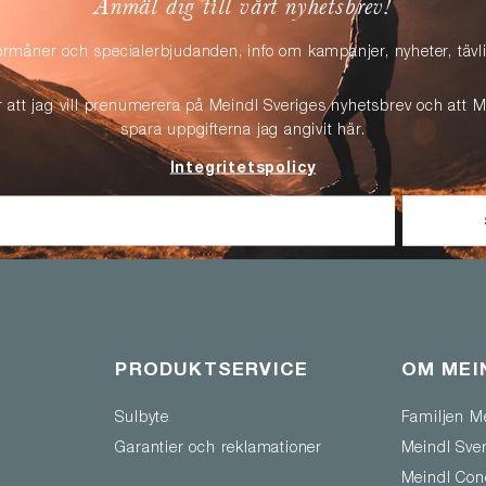
Anmäl dig till vårt nyhetsbrev!
örmåner och specialerbjudanden, info om kampanjer, nyheter, täv
r att jag vill prenumerera på Meindl Sveriges nyhetsbrev och att M
spara uppgifterna jag angivit här.
Integritetspolicy
PRODUKTSERVICE
OM MEI
Sulbyte
Familjen M
Garantier och reklamationer
Meindl Sve
Meindl Con