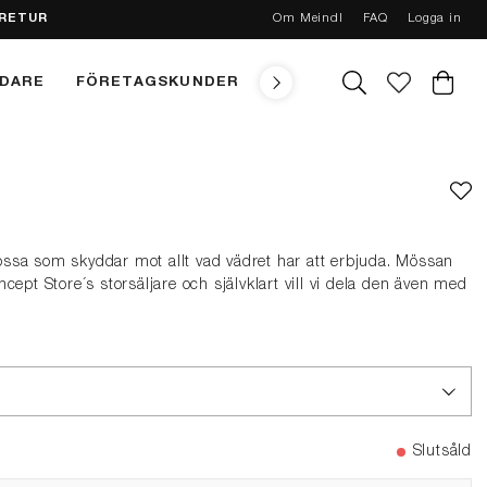
 RETUR
Om Meindl
FAQ
Logga in
NDARE
FÖRETAGSKUNDER
TEKNIK
MEINDL CONC
ssa som skyddar mot allt vad vädret har att erbjuda. Mössan
cept Store´s storsäljare och självklart vill vi dela den även med
Slutsåld