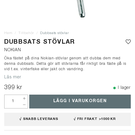
Hem
Tillbehör
Dubbsats stövlar
DUBBSATS STÖVLAR
NOKIAN
Öka fästet på dina Nokian-stövlar genom att dubba dem med
denna dubbsats. Detta gör att stövlarna får riktigt bra fäste på is
vid t.ex. vinterfiske eller jakt och vandring.
Läs mer
399 kr
I lager
LÄGG I VARUKORGEN
√ SNABB LEVERANS
√ FRI FRAKT >1000 KR