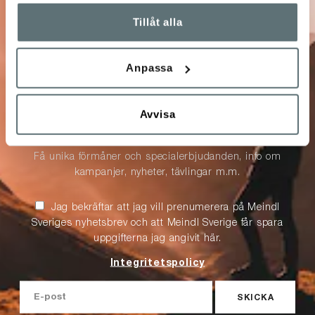
Tillåt alla
10% på ditt nästa
Anpassa
köp
Avvisa
Anmäl dig till vårt nyhetsbrev!
Få unika förmåner och specialerbjudanden, info om
kampanjer, nyheter, tävlingar m.m.
Jag bekräftar att jag vill prenumerera på Meindl
Sveriges nyhetsbrev och att Meindl Sverige får spara
uppgifterna jag angivit här.
Integritetspolicy
SKICKA