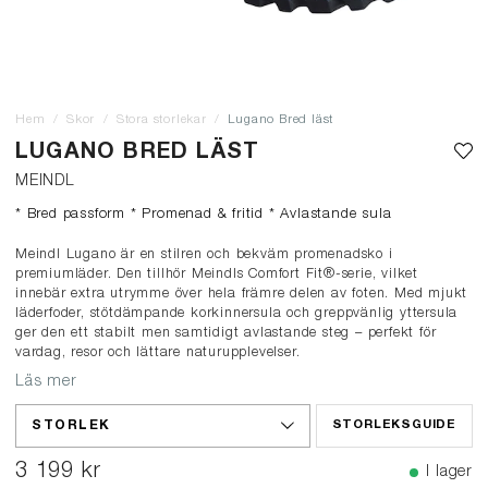
Hem
Skor
Stora storlekar
Lugano Bred läst
LUGANO BRED LÄST
MEINDL
* Bred passform * Promenad & fritid * Avlastande sula
Meindl Lugano är en stilren och bekväm promenadsko i
premiumläder. Den tillhör Meindls Comfort Fit®-serie, vilket
innebär extra utrymme över hela främre delen av foten. Med mjukt
läderfoder, stötdämpande korkinnersula och greppvänlig yttersula
ger den ett stabilt men samtidigt avlastande steg – perfekt för
vardag, resor och lättare naturupplevelser.
Läs mer
STORLEK
STORLEKSGUIDE
3 199 kr
I lager