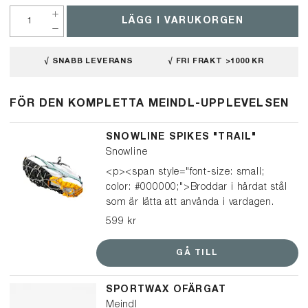
LÄGG I VARUKORGEN
√ SNABB LEVERANS
√ FRI FRAKT >1000 KR
FÖR DEN KOMPLETTA MEINDL-UPPLEVELSEN
SNOWLINE SPIKES "TRAIL"
Snowline
<p><span style="font-size: small;
color: #000000;">Broddar i härdat stål
som är lätta att använda i vardagen.
De passar på i princip alla typer av
599 kr
skor, från sneakers och vinterskor till
kängor, och är enkla att ta på och av
GÅ TILL
när underlaget växlar.</span></p>
</br> <p><span style="font-size:
SPORTWAX OFÄRGAT
small; color: #000000;">Perfekta till
Meindl