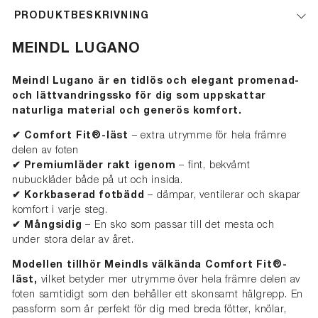
PRODUKTBESKRIVNING
MEINDL LUGANO
Meindl Lugano är en tidlös och elegant promenad-
och lättvandringssko för dig som uppskattar
naturliga material och generös komfort.
✔
Comfort Fit®-läst
– extra utrymme för hela främre
delen av foten
✔
Premiumläder rakt igenom
– fint, bekvämt
nubuckläder både på ut och insida.
✔
Korkbaserad fotbädd
– dämpar, ventilerar och skapar
komfort i varje steg.
✔
Mångsidig
– En sko som passar till det mesta och
under stora delar av året.
Modellen tillhör Meindls välkända Comfort Fit®-
läst,
vilket betyder mer utrymme över hela främre delen av
foten samtidigt som den behåller ett skonsamt hälgrepp. En
passform som är perfekt för dig med breda fötter, knölar,