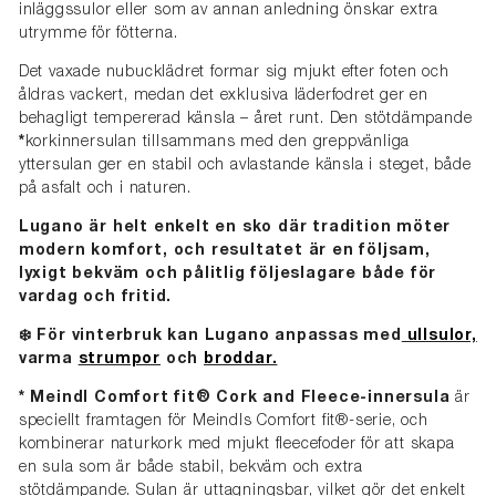
inläggssulor eller som av annan anledning önskar extra
utrymme för fötterna.
Det vaxade nubucklädret formar sig mjukt efter foten och
åldras vackert, medan det exklusiva läderfodret ger en
behagligt tempererad känsla – året runt. Den stötdämpande
*
korkinnersulan tillsammans med den greppvänliga
yttersulan ger en stabil och avlastande känsla i steget, både
på asfalt och i naturen.
Lugano är helt enkelt en sko där tradition möter
modern komfort, och resultatet är en följsam,
lyxigt bekväm och pålitlig följeslagare både för
vardag och fritid.
❄️ För vinterbruk kan Lugano anpassas med
ullsulor,
varma
strumpor
och
broddar.
*
Meindl Comfort fit® Cork and Fleece-innersula
är
speciellt framtagen för Meindls Comfort fit®-serie, och
kombinerar naturkork med mjukt fleecefoder för att skapa
en sula som är både stabil, bekväm och extra
stötdämpande. Sulan är uttagningsbar, vilket gör det enkelt