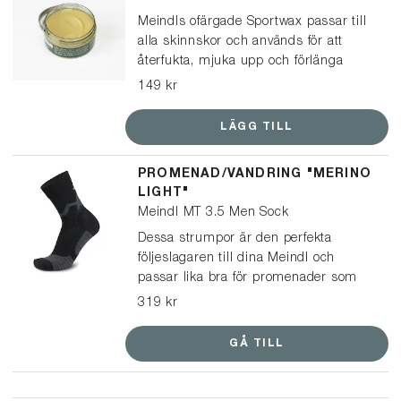
hundpromenaden, ärenden i stan,
snöskottning och promenader – men
Meindls ofärgade Sportwax passar till
också till fritid som vinterutflykter och
alla skinnskor och används för att
mer aktiv gång.</span></p></br> ⭐️
återfukta, mjuka upp och förlänga
Broddarna från Snowline Spikes har
skinnets livslängd. Vaxet är speciellt
149 kr
utsetts till ”Bäst i test” i både
utprovat för Meindls produkter och gör
Aftonbladets och Icakurirens tester av
att skorna behåller sin form.
LÄGG TILL
halkskydd – ett tydligt kvitto på bra
grepp och hög kvalitet.
PROMENAD/VANDRING "MERINO
LIGHT"
Meindl MT 3.5 Men Sock
Dessa strumpor är den perfekta
följeslagaren till dina Meindl och
passar lika bra för promenader som
vandringar. En multifunktionell och lätt
319 kr
strumpa, tillverkad av mulesingfri
merinoull och syntetiskt garn, vilket
GÅ TILL
ger optimal passform och ett
balanserat klimat i dina skor.