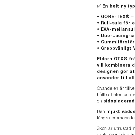
✅ En helt ny ty
• GORE-TEX® – 
• Rull-sula för 
• EVA-mellansu
• Duo-Lacing-sn
• Gummiförstärk
• Greppvänligt
Eldora GTX® frå
vill kombinera 
designen gör at
använder till al
Ovandelen är tillv
hållbarheten och 
en
sidoplacerad
Den
mjukt vadd
längre promenader
Skon är utrustad