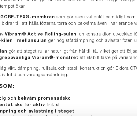
mfot och vrist. Det ger en stabil och säker känsla i steget och gör
tempot ökar.
t
GORE-TEX®-membran
som gör skon vattentät samtidigt som 
t bidrar till att hålla fötterna torra och bekväma även i varierande v
 av
Vibram® Active Rolling-sulan
, en konstruktion utvecklad f
-kilen i mellansulan
ger hög stötdämpning och avlastar foten 
ulan
gör att steget rullar naturligt från häl till tå, vilket ger ett följ
greppvänliga Vibram®-mönstret
ett stabilt fäste på variera
åg vikt, dämpning, rullsula och stabil konstruktion gör Eldora GTX®
tiv fritid och vardagsanvändning.
 SOM:
rtig och bekväm promenadsko
entät sko för aktiv fritid
ämpning och avlastning i steget
epp och stabilitet på varierande underlag