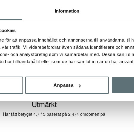
ängor behöver regelbunden skovård för att behålla sin funktion och
Information
rna bör impregneras med
Meindl Wet Proof
för att skydda mot v
eindl SportWax
för att vårda lädret och bevara dess smidighet o
vård för vandringskängor”
för mer information om hur du bä
cookies
e för att anpassa innehållet och annonserna till användarna, tillh
vår trafik. Vi vidarebefordrar även sådana identifierare och anna
nnons- och analysföretag som vi samarbetar med. Dessa kan i sin
har tillhandahållit eller som de har samlat in när du har använt 
Anpassa