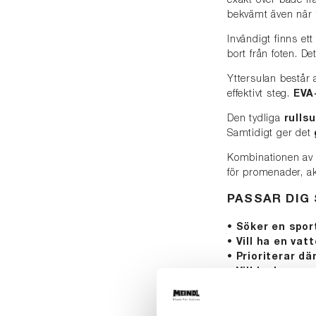
exakt över både fra
bekvämt även när 
Invändigt finns et
bort från foten. De
Yttersulan består
effektivt steg.
EVA
Den tydliga
rulls
Samtidigt ger det
Kombinationen av l
för promenader, ak
PASSAR DIG
• Söker en spo
• Vill ha en vatt
• Prioriterar d
• Vill ha bra gr
SKOVÅRD