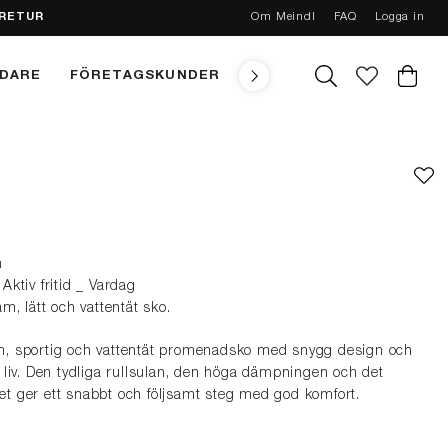
 RETUR
Om Meindl
FAQ
Logga in
NDARE
FÖRETAGSKUNDER
TEKNIK
MEINDL CONC
m
ktiv fritid _ Vardag
m, lätt och vattentät sko.
, sportig och vattentät promenadsko med snygg design och
ivt liv. Den tydliga rullsulan, den höga dämpningen och det
 ger ett snabbt och följsamt steg med god komfort.