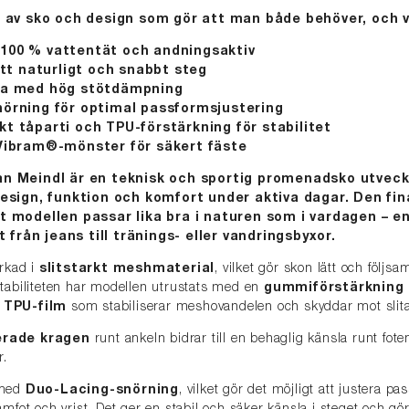
p av sko och design som gör att man både behöver, och vi
100 % vattentät och andningsaktiv
ett naturligt och snabbt steg
la med hög stötdämpning
örning för optimal passformsjustering
t tåparti och TPU-förstärkning för stabilitet
 Vibram®-mönster för säkert fäste
n Meindl är en teknisk och sportig promenadsko utveck
design, funktion och komfort under aktiva dagar. Den fin
t modellen passar lika bra i naturen som i vardagen – e
lt från jeans till tränings- eller vandringsbyxor.
erkad i
slitstarkt meshmaterial
, vilket gör skon lätt och följsa
stabiliteten har modellen utrustats med en
gummiförstärkning 
 TPU-film
som stabiliserar meshovandelen och skyddar mot slit
erade kragen
runt ankeln bidrar till en behaglig känsla runt fot
.
 med
Duo-Lacing-snörning
, vilket gör det möjligt att justera 