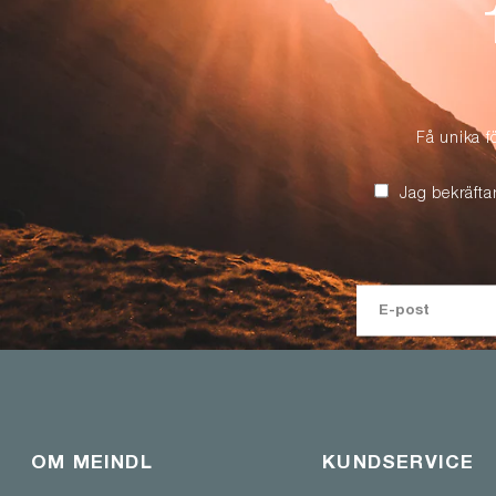
Få unika f
Jag bekräfta
OM MEINDL
KUNDSERVICE