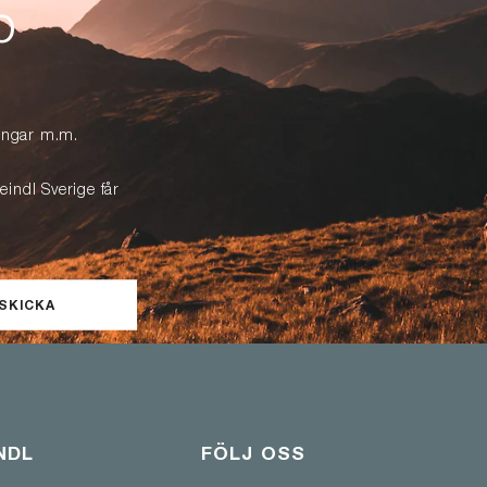
p
lingar m.m.
eindl Sverige får
SKICKA
NDL
FÖLJ OSS