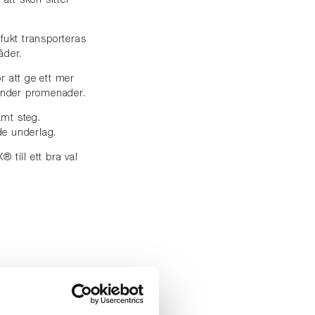
 att skon sitter
fukt transporteras
äder.
ör att ge ett mer
under promenader.
samt steg.
nde underlag.
 till ett bra val