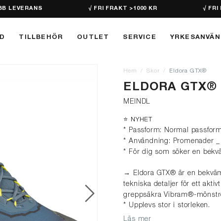
BB LEVERANS
√ FRI FRAKT >1000 KR
√ FRI
D
TILLBEHÖR
OUTLET
SERVICE
YRKESANVÄ
Hem
Skor
Eldora GTX®
ELDORA GTX®
MEINDL
⭐️ NYHET
* Passform: Normal passfor
* Användning: Promenader _ A
* För dig som söker en bekvä
→ Eldora GTX® är en bekväm
tekniska detaljer för ett akt
greppsäkra Vibram®-mönstret
* Upplevs stor i storleken.
Läs mer