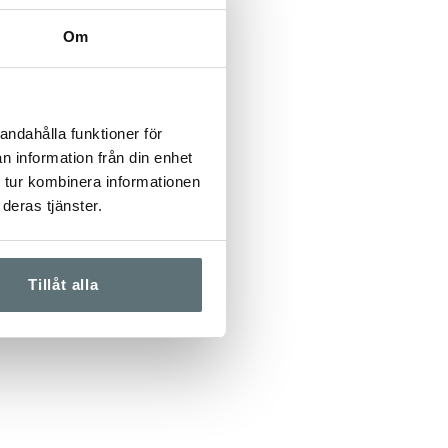
 för att förlänga
Om
äta och smuts, och
ch hållbarhet.
st tar hand om
andahålla funktioner för
n information från din enhet
 tur kombinera informationen
deras tjänster.
Tillåt alla