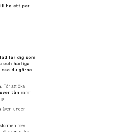
ll ha ett par.
lad för dig som
a och härliga
n sko du gärna
m. För att öka
över tån
samt
age.
en även under
passformen mer