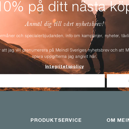
10% på ditt nästa kö
Anmäl dig till vårt nyhetsbrev!
örmåner och specialerbjudanden, info om kampanjer, nyheter, täv
r att jag vill prenumerera på Meindl Sveriges nyhetsbrev och att M
spara uppgifterna jag angivit här.
Integritetspolicy
PRODUKTSERVICE
OM MEI