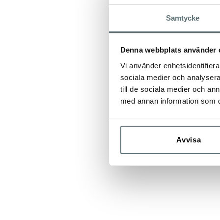
Meindls skor och k
Samtycke
livslängden. Sko
behandlas med
M
Se vår guide
“Sko
Denna webbplats använder 
dina skor.
Vi använder enhetsidentifierar
sociala medier och analysera 
till de sociala medier och a
med annan information som du 
Avvisa