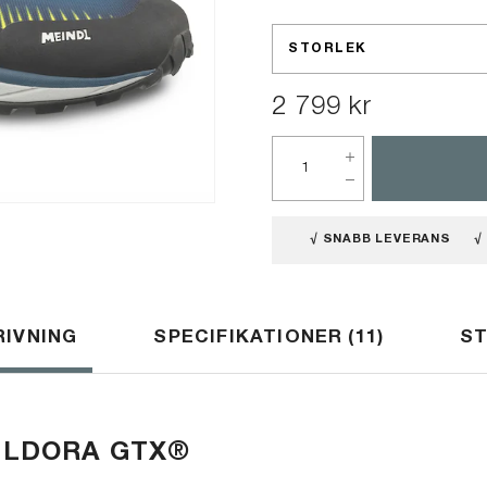
STORLEK
2 799 kr
√ SNABB LEVERANS
√
IVNING
SPECIFIKATIONER
11
S
ELDORA
GTX®