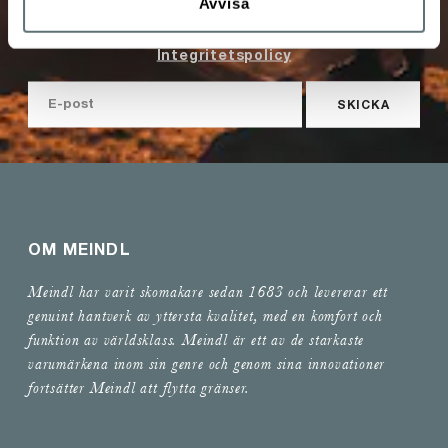
Avvisa
uppgifterna jag angivit här.
Integritetspolicy
SKICKA
OM MEINDL
Meindl har varit skomakare sedan 1683 och levererar ett
genuint hantverk av yttersta kvalitet, med en komfort och
funktion av världsklass. Meindl är ett av de starkaste
varumärkena inom sin genre och genom sina innovationer
fortsätter Meindl att flytta gränser.