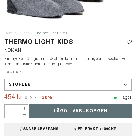
Hem
Outlet
Thermo Light Kids
THERMO LIGHT KIDS
NOKIAN
En mycket lätt gummistövel för barn, med urtagbar filtsocka. Hela
familjen älskar denna smidiga stövel!
Läs mer
STORLEK
454 kr
30
%
I lager
649 kr
LÄGG I VARUKORGEN
√ SNABB LEVERANS
√ FRI FRAKT >1000 KR