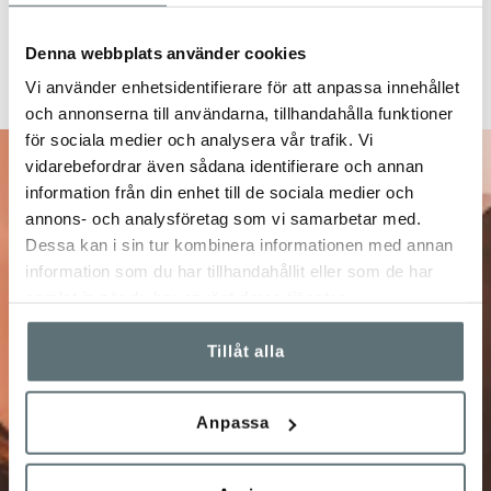
Denna webbplats använder cookies
Vi använder enhetsidentifierare för att anpassa innehållet
och annonserna till användarna, tillhandahålla funktioner
för sociala medier och analysera vår trafik. Vi
vidarebefordrar även sådana identifierare och annan
10% på ditt nästa
information från din enhet till de sociala medier och
annons- och analysföretag som vi samarbetar med.
Dessa kan i sin tur kombinera informationen med annan
köp
information som du har tillhandahållit eller som de har
samlat in när du har använt deras tjänster.
Anmäl dig till vårt nyhetsbrev!
Tillåt alla
Få unika förmåner och specialerbjudanden, info om
kampanjer, nyheter, tävlingar m.m.
Anpassa
Jag bekräftar att jag vill prenumerera på Meindl
Sveriges nyhetsbrev och att Meindl Sverige får spara