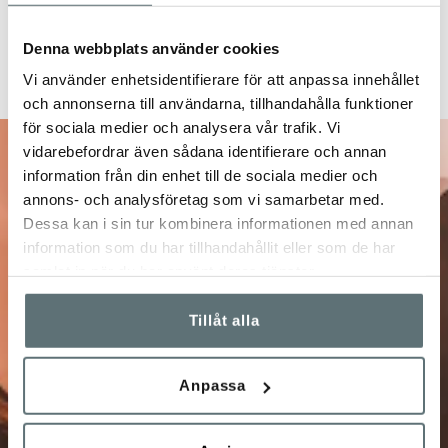
Denna webbplats använder cookies
Vi använder enhetsidentifierare för att anpassa innehållet
och annonserna till användarna, tillhandahålla funktioner
för sociala medier och analysera vår trafik. Vi
vidarebefordrar även sådana identifierare och annan
10% på ditt nästa
information från din enhet till de sociala medier och
annons- och analysföretag som vi samarbetar med.
Dessa kan i sin tur kombinera informationen med annan
köp
information som du har tillhandahållit eller som de har
samlat in när du har använt deras tjänster.
Anmäl dig till vårt nyhetsbrev!
Tillåt alla
Få unika förmåner och specialerbjudanden, info om
kampanjer, nyheter, tävlingar m.m.
Anpassa
Jag bekräftar att jag vill prenumerera på Meindl
Sveriges nyhetsbrev och att Meindl Sverige får spara