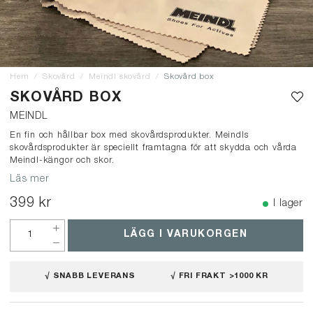
Hem
Skovård
Meindl skovård
Skovård box
SKOVÅRD BOX
MEINDL
En fin och hållbar box med skovårdsprodukter. Meindls
skovårdsprodukter är speciellt framtagna för att skydda och vårda
Meindl-kängor och skor.
Läs mer
399 kr
I lager
LÄGG I VARUKORGEN
√ SNABB LEVERANS
√ FRI FRAKT >1000 KR