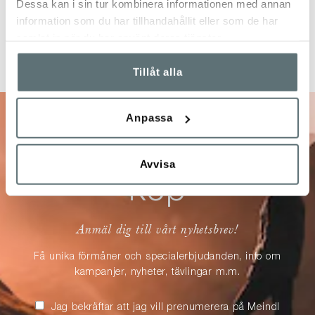
Dessa kan i sin tur kombinera informationen med annan
information som du har tillhandahållit eller som de har
samlat in när du har använt deras tjänster.
Tillåt alla
Anpassa
10% på ditt nästa
Avvisa
köp
Anmäl dig till vårt nyhetsbrev!
Få unika förmåner och specialerbjudanden, info om
kampanjer, nyheter, tävlingar m.m.
Jag bekräftar att jag vill prenumerera på Meindl