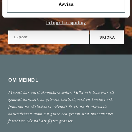
Avvisa
Sveriges nyhetsbrev och att Meindl Sverige får spara
uppgifterna jag angivit här.
Integritetspolicy
SKICKA
OM MEINDL
Meindl har varit skomakare sedan 1683 och levererar ett
genuint hantverk av yttersta kvalitet, med en komfort och
funktion av världsklass. Meindl är ett av de starkaste
varumärkena inom sin genre och genom sina innovationer
fortsätter Meindl att flytta gränser.