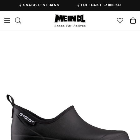
√ SNABB LEVERANS
√ FRI FRAKT >1000 KR