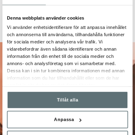
Denna webbplats använder cookies
Vi använder enhetsidentifierare för att anpassa innehållet
och annonserna till användarna, tillhandahålla funktioner
för sociala medier och analysera vår trafik. Vi
vidarebefordrar även sådana identifierare och annan
information från din enhet till de sociala medier och
10% på ditt nästa
annons- och analysföretag som vi samarbetar med.
Dessa kan i sin tur kombinera informationen med annan
information som du har tillhandahållit eller som de har
köp
samlat in när du har använt deras tjänster.
Tillåt alla
Anmäl dig till vårt nyhetsbrev!
Få unika förmåner och specialerbjudanden, info om
Anpassa
kampanjer, nyheter, tävlingar m.m.
Jag bekräftar att jag vill prenumerera på Meindl