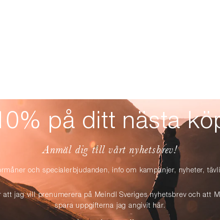
10% på ditt nästa kö
Anmäl dig till vårt nyhetsbrev!
örmåner och specialerbjudanden, info om kampanjer, nyheter, täv
r att jag vill prenumerera på Meindl Sveriges nyhetsbrev och att M
spara uppgifterna jag angivit här.