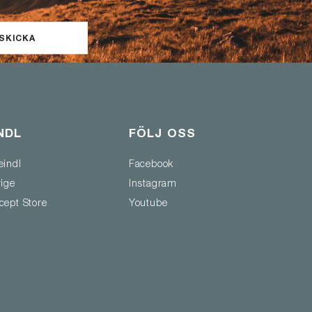
SKICKA
NDL
FÖLJ OSS
eindl
Facebook
rige
Instagram
cept Store
Youtube