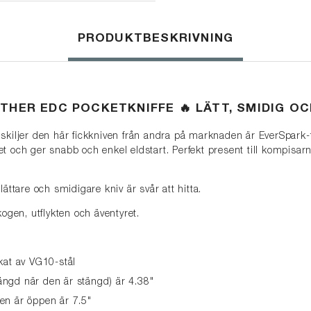
PRODUKTBESKRIVNING
THER EDC POCKETKNIFFE 🔥 LÄTT, SMIDIG O
 skiljer den här fickkniven från andra på marknaden är EverSpark
t och ger snabb och enkel eldstart. Perfekt present till kompisa
lättare och smidigare kniv är svår att hitta.
kogen, utflykten och äventyret.
rkat av VG10-stål
ängd när den är stängd) är 4.38"
den är öppen är 7.5"