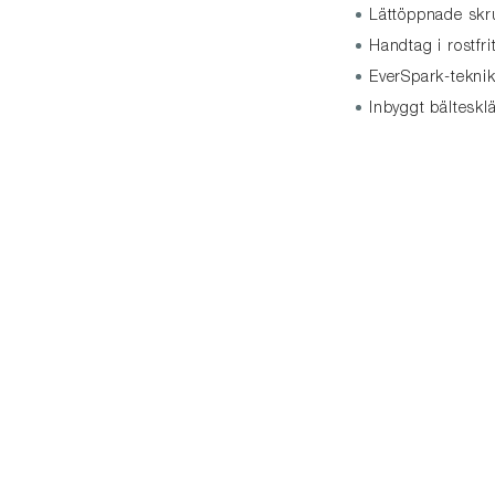
Lättöppnade skr
Handtag i rostfr
EverSpark-teknik
Inbyggt bältesk