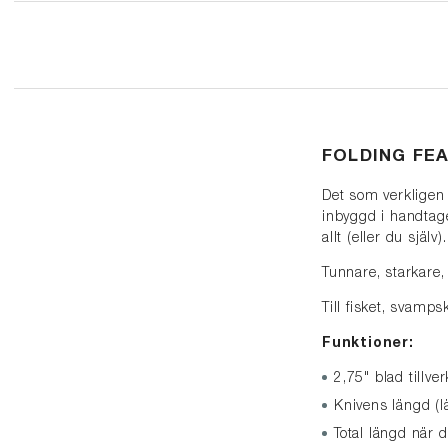
FOLDING FEA
Det som verkligen
inbyggd i handtage
allt (eller du själv).
Tunnare, starkare, 
Till fisket, svamps
Funktioner:
2,75" blad tillve
Knivens längd (l
Total längd när 