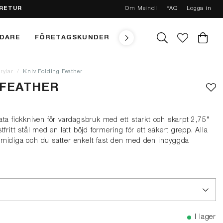
 RETUR
Om Meindl
FAQ
Logga in
NDARE
FÖRETAGSKUNDER
TEKNIK
MEINDL CONC
rylar
Kniv Folding Feather
 FEATHER
ata fickkniven för vardagsbruk med ett starkt och skarpt 2,75"
fritt stål med en lätt böjd formering för ett säkert grepp. Alla
smidiga och du sätter enkelt fast den med den inbyggda
I lager