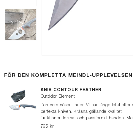
FÖR DEN KOMPLETTA MEINDL-UPPLEVELSEN
KNIV CONTOUR FEATHER
Outddor Element
Den som söker finner. Vi har länge letat efter
perfekta kniven. Kräsna gällande kvalitet,
funktioner, format och passform i handen. M
är den här! Contour feather är en smidig kni
795 kr
tändstål, visselpipa och knivslip.