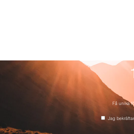
Få unika f
Jag bekräfta