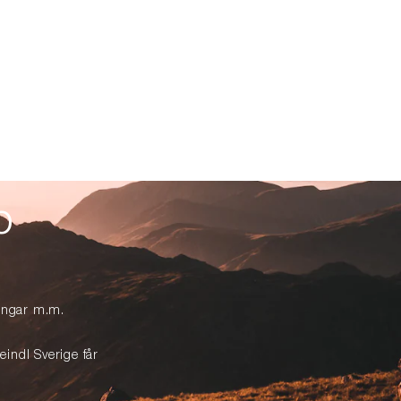
p
lingar m.m.
eindl Sverige får