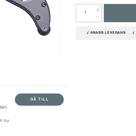
√ SNABB LEVERANS
√
GÅ TILL
 den
en nu
v med