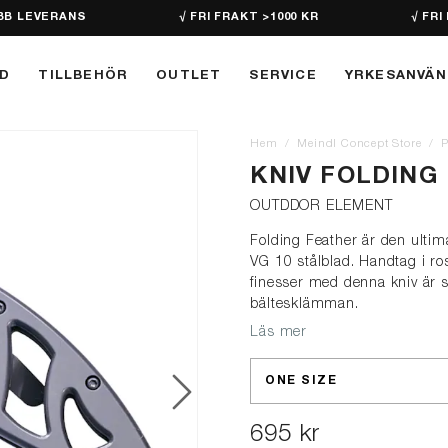
BB LEVERANS
√ FRI FRAKT >1000 KR
√ FRI
D
TILLBEHÖR
OUTLET
SERVICE
YRKESANVÄ
Hem
Meindl Concept Store
P
KNIV FOLDING
OUTDDOR ELEMENT
Folding Feather är den ultim
VG 10 stålblad. Handtag i rost
finesser med denna kniv är 
bältesklämman.
Läs mer
ONE SIZE
695 kr