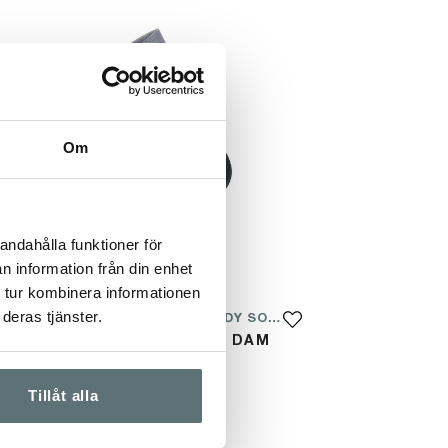
Om
andahålla funktioner för
n information från din enhet
 tur kombinera informationen
deras tjänster.
MEINDL MT6 MERINO LADY SOCK
VANDRING "MERINO" DAM
329 kr
Tillåt alla