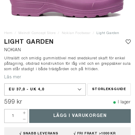
Hem
Meindl Concept Store
Nokian Footwear
Light Garden
LIGHT GARDEN
NOKIAN
Ultralätt och smidig gummistövel med snedskuret skaft för enkel
påtagning, ofodrad konstruktion för låg vikt och en greppsäker sula
som står stadigt i både trädgården och på fritiden.
Läs mer
EU 37,0 - UK 4,0
STORLEKSGUIDE
599 kr
I lager
LÄGG I VARUKORGEN
√ SNABB LEVERANS
√ FRI FRAKT >1000 KR