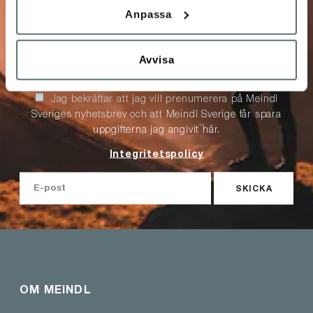
Anpassa
Anmäl dig till vårt nyhetsbrev!
Få unika förmåner och specialerbjudanden, info om
Avvisa
kampanjer, nyheter, tävlingar m.m.
Jag bekräftar att jag vill prenumerera på Meindl
Sveriges nyhetsbrev och att Meindl Sverige får spara
uppgifterna jag angivit här.
Integritetspolicy
SKICKA
OM MEINDL