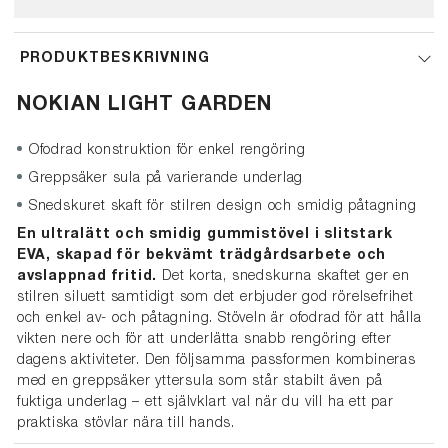
PRODUKTBESKRIVNING
NOKIAN LIGHT GARDEN
Ofodrad konstruktion för enkel rengöring
Greppsäker sula på varierande underlag
Snedskuret skaft för stilren design och smidig påtagning
En ultralätt och smidig gummistövel i slitstark
EVA, skapad för bekvämt trädgårdsarbete och
avslappnad fritid.
Det korta, snedskurna skaftet ger en
stilren siluett samtidigt som det erbjuder god rörelsefrihet
och enkel av- och påtagning. Stöveln är ofodrad för att hålla
vikten nere och för att underlätta snabb rengöring efter
dagens aktiviteter. Den följsamma passformen kombineras
med en greppsäker yttersula som står stabilt även på
fuktiga underlag – ett självklart val när du vill ha ett par
praktiska stövlar nära till hands.