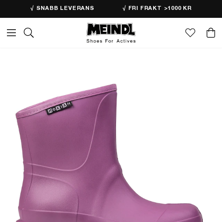
√ SNABB LEVERANS
√ FRI FRAKT >1000 KR