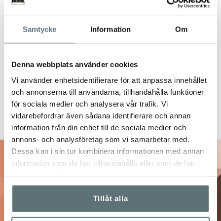
Samtycke
Information
Om
Denna webbplats använder cookies
Vi använder enhetsidentifierare för att anpassa innehållet
och annonserna till användarna, tillhandahålla funktioner
för sociala medier och analysera vår trafik. Vi
vidarebefordrar även sådana identifierare och annan
information från din enhet till de sociala medier och
annons- och analysföretag som vi samarbetar med.
Dessa kan i sin tur kombinera informationen med annan
information som du har tillhandahållit eller som de har
10% på ditt nästa
samlat in när du har använt deras tjänster.
Tillåt alla
köp