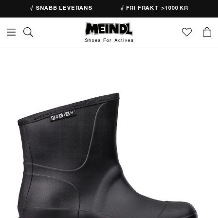
√ SNABB LEVERANS
√ FRI FRAKT >1000 KR