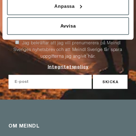
Anpassa
Anmäl dig till vårt nyhetsbrev!
Få unika förmåner och specialerbjudanden, info om
Avvisa
kampanjer, nyheter, tävlingar m.m.
Jag bekräftar att jag vill prenumerera på Meindl
Sveriges nyhetsbrev och att Meindl Sverige får spara
uppgifterna jag angivit här.
Integritetspolicy
SKICKA
OM MEINDL