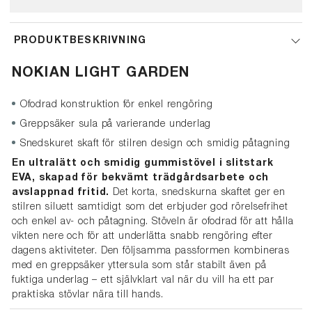
PRODUKTBESKRIVNING
NOKIAN LIGHT GARDEN
Ofodrad konstruktion för enkel rengöring
Greppsäker sula på varierande underlag
Snedskuret skaft för stilren design och smidig påtagning
En ultralätt och smidig gummistövel i slitstark
EVA, skapad för bekvämt trädgårdsarbete och
avslappnad fritid.
Det korta, snedskurna skaftet ger en
stilren siluett samtidigt som det erbjuder god rörelsefrihet
och enkel av- och påtagning. Stöveln är ofodrad för att hålla
vikten nere och för att underlätta snabb rengöring efter
dagens aktiviteter. Den följsamma passformen kombineras
med en greppsäker yttersula som står stabilt även på
fuktiga underlag – ett självklart val när du vill ha ett par
praktiska stövlar nära till hands.