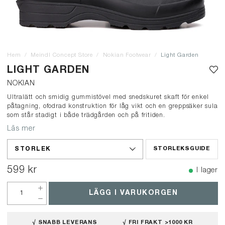
Hem
Meindl Concept Store
Nokian Footwear
Light Garden
LIGHT GARDEN
NOKIAN
Ultralätt och smidig gummistövel med snedskuret skaft för enkel
påtagning, ofodrad konstruktion för låg vikt och en greppsäker sula
som står stadigt i både trädgården och på fritiden.
Läs mer
STORLEK
STORLEKSGUIDE
599 kr
I lager
LÄGG I VARUKORGEN
√ SNABB LEVERANS
√ FRI FRAKT >1000 KR