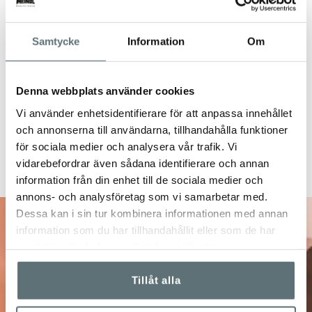
Samtycke
Information
Om
Denna webbplats använder cookies
Vi använder enhetsidentifierare för att anpassa innehållet
och annonserna till användarna, tillhandahålla funktioner
för sociala medier och analysera vår trafik. Vi
vidarebefordrar även sådana identifierare och annan
information från din enhet till de sociala medier och
annons- och analysföretag som vi samarbetar med.
Dessa kan i sin tur kombinera informationen med annan
information som du har tillhandahållit eller som de har
10% på ditt nästa
samlat in när du har använt deras tjänster.
Tillåt alla
köp