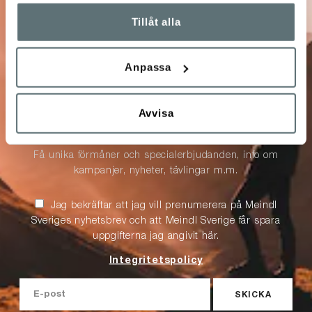
Tillåt alla
10% på ditt nästa
Anpassa
köp
Avvisa
Anmäl dig till vårt nyhetsbrev!
Få unika förmåner och specialerbjudanden, info om
kampanjer, nyheter, tävlingar m.m.
Jag bekräftar att jag vill prenumerera på Meindl
Sveriges nyhetsbrev och att Meindl Sverige får spara
uppgifterna jag angivit här.
Integritetspolicy
SKICKA