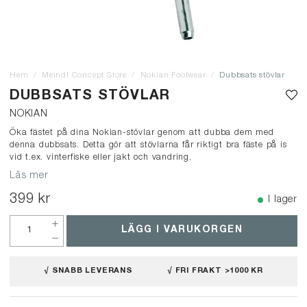
Hem
Meindl Concept Store
Nokian Footwear
Dubbsats stövlar
DUBBSATS STÖVLAR
NOKIAN
Öka fästet på dina Nokian-stövlar genom att dubba dem med
denna dubbsats. Detta gör att stövlarna får riktigt bra fäste på is
vid t.ex. vinterfiske eller jakt och vandring.
Läs mer
399 kr
I lager
LÄGG I VARUKORGEN
√ SNABB LEVERANS
√ FRI FRAKT >1000 KR