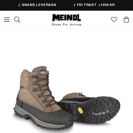
√ SNABB LEVERANS
√ FRI FRAKT >1000 KR