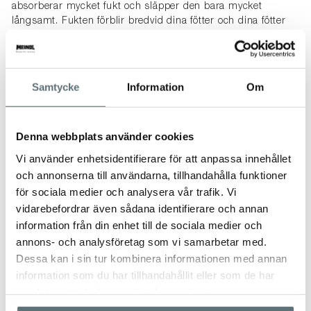
absorberar mycket fukt och släpper den bara mycket
långsamt. Fukten förblir bredvid dina fötter och dina fötter
börjar kännas kalla. Det är därför en blandning av
högkvalitativ ull (t.ex. Merino) och syntetfibrer (t.ex.
polyester, polyamid) är bäst.
Samtycke
Information
Om
STORLEKSTABELL
Denna webbplats använder cookies
Vi använder enhetsidentifierare för att anpassa innehållet
och annonserna till användarna, tillhandahålla funktioner
för sociala medier och analysera vår trafik. Vi
vidarebefordrar även sådana identifierare och annan
information från din enhet till de sociala medier och
annons- och analysföretag som vi samarbetar med.
Dessa kan i sin tur kombinera informationen med annan
information som du har tillhandahållit eller som de har
samlat in när du har använt deras tjänster.