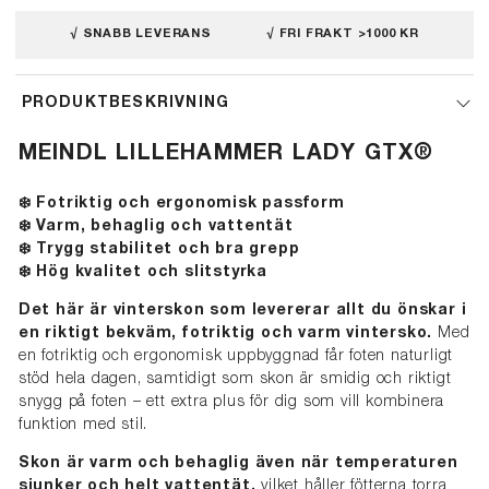
√ SNABB LEVERANS
√ FRI FRAKT >1000 KR
PRODUKTBESKRIVNING
MEINDL LILLEHAMMER LADY GTX®
❄️ Fotriktig och ergonomisk passform
❄️ Varm, behaglig och vattentät
❄️ Trygg stabilitet och bra grepp
❄️ Hög kvalitet och slitstyrka
Det här är vinterskon som levererar allt du önskar i
en riktigt bekväm, fotriktig och varm vintersko.
Med
en fotriktig och ergonomisk uppbyggnad får foten naturligt
stöd hela dagen, samtidigt som skon är smidig och riktigt
snygg på foten – ett extra plus för dig som vill kombinera
funktion med stil.
Skon är varm och behaglig även när temperaturen
sjunker och helt vattentät,
vilket håller fötterna torra