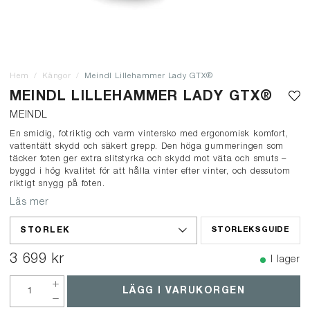
Hem
Kängor
Meindl Lillehammer Lady GTX®
MEINDL LILLEHAMMER LADY GTX®
MEINDL
En smidig, fotriktig och varm vintersko med ergonomisk komfort,
vattentätt skydd och säkert grepp. Den höga gummeringen som
täcker foten ger extra slitstyrka och skydd mot väta och smuts –
byggd i hög kvalitet för att hålla vinter efter vinter, och dessutom
riktigt snygg på foten.
Läs mer
STORLEK
STORLEKSGUIDE
3 699 kr
I lager
LÄGG I VARUKORGEN