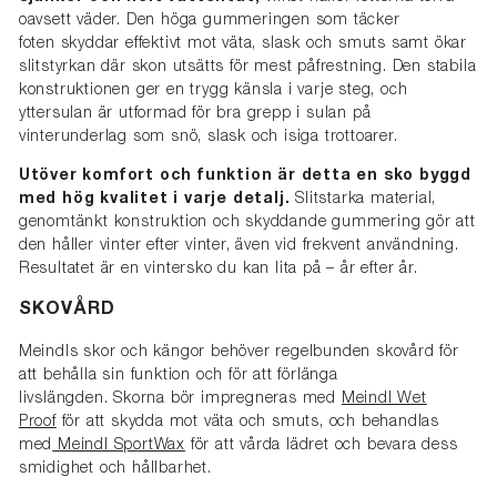
oavsett väder. Den höga gummeringen som täcker
foten skyddar effektivt mot väta, slask och smuts samt ökar
slitstyrkan där skon utsätts för mest påfrestning. Den stabila
konstruktionen ger en trygg känsla i varje steg, och
yttersulan är utformad för bra grepp i sulan på
vinterunderlag som snö, slask och isiga trottoarer.
Utöver komfort och funktion är detta en sko byggd
med hög kvalitet i varje detalj.
Slitstarka material,
genomtänkt konstruktion och skyddande gummering gör att
den håller vinter efter vinter, även vid frekvent användning.
Resultatet är en vintersko du kan lita på – år efter år.
SKOVÅRD
Meindls skor och kängor behöver regelbunden skovård för
att behålla sin funktion och för att förlänga
livslängden. Skorna bör impregneras med
Meindl Wet
Proof
för att skydda mot väta och smuts, och behandlas
med
Meindl SportWax
för att vårda lädret och bevara dess
smidighet och hållbarhet.