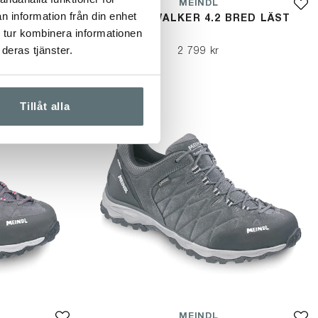
MEINDL
n information från din enhet
RED LÄST
POWER WALKER 4.2 BRED LÄST
 tur kombinera informationen
deras tjänster.
2 799 kr
Tillåt alla
MEINDL