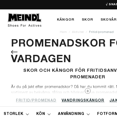
√ SNA
KÄNGOR
SKOR
SKOVÅR
Hem
Aktivitet
Fritid/promenad
PROMENADSKOR F
VARDAGEN
SKOR OCH KÄNGOR FÖR FRITIDSAN
PROMENADER
Är du på jakt efter promenadskor? Då har du kommit rätt.
sortiment av bekväma, tåliga och högkvalitativa promenadsk
vardag och fritid. Här hittar du ett brett urval av promenad
FRITID/PROMENAD
VANDRINGSKÄNGOR
JA
allvar. Meindls skor är utrustade med tekniska funktioner som
hälsa och på så vis är skonsamma för hela din kropp.
STORLEK
KÖN
ANVÄNDNING
FOTFOR