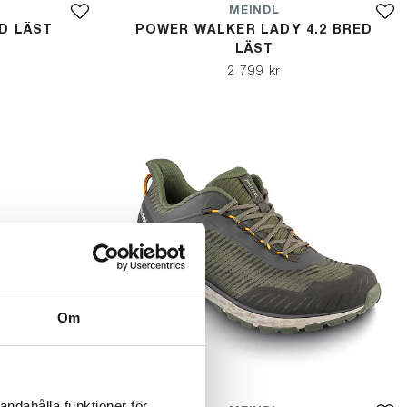
MEINDL
D LÄST
POWER WALKER LADY 4.2 BRED
LÄST
2 799 kr
Om
andahålla funktioner för