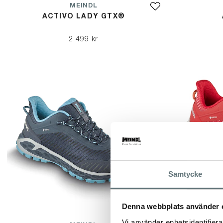
MEINDL
ACTIVO LADY GTX®
2 499 kr
Samtycke
Denna webbplats använder 
Vi använder enhetsidentifierar