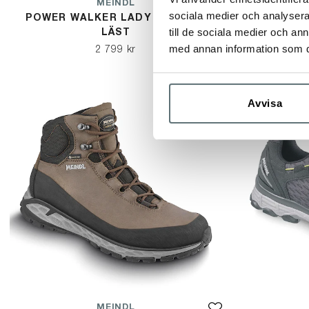
MEINDL
sociala medier och analysera 
POWER WALKER LADY 4.2 BRED
POWER W
till de sociala medier och a
LÄST
med annan information som du 
2 799 kr
Avvisa
MEINDL