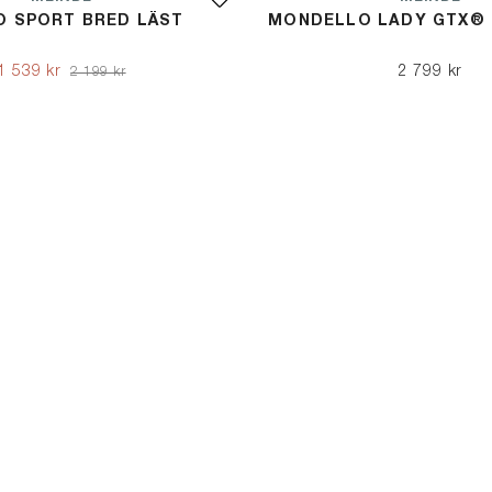
O SPORT BRED LÄST
MONDELLO LADY GTX® 
1 539 kr
2 799 kr
2 199 kr