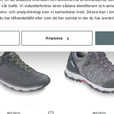
MEINDL
MEINDL
vår trafik. Vi vidarebefordrar även sådana identifierare och anna
ALKER LADY 4.2 BRED
POWER WALKER 4.2 B
nnons- och analysföretag som vi samarbetar med. Dessa kan i sin
LÄST
har tillhandahållit eller som de har samlat in när du har använt 
1 959 kr
2 799 kr
2 799 kr
Anpassa
MEINDL
MEINDL