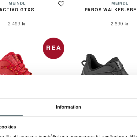
MEINDL
MEINDL
ACTIVO GTX®
PAROS WALKER-BRE
2 499 kr
2 699 kr
Information
cookies
e för att anpassa innehållet och annonserna till användarna, tillh