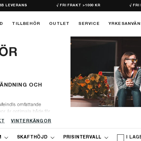
BB LEVERANS
√ FRI FRAKT >1000 KR
√ FRI
D
TILLBEHÖR
OUTLET
SERVICE
YRKESANVÄ
ÖR
VÄNDNING OCH
 Meindls omfattande
or är optimala både för
skor som tar din komfort på
KT
VINTERKÄNGOR
 bidrar till dina fötters
M
SKAFTHÖJD
PRISINTERVALL
I LAG